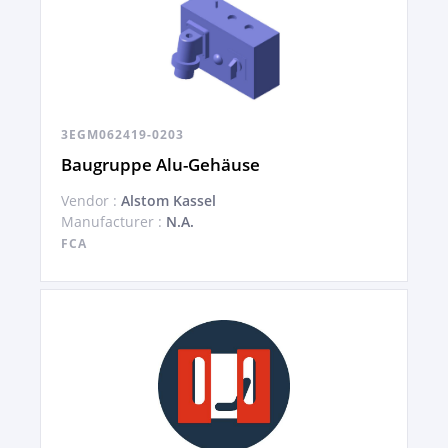
3EGM062419-0203
Baugruppe Alu-Gehäuse
Vendor :
Alstom Kassel
Manufacturer :
N.A.
FCA