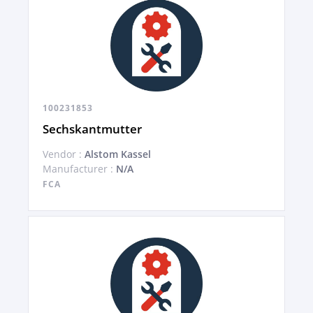
100231853
Sechskantmutter
Vendor :
Alstom Kassel
Manufacturer :
N/A
FCA