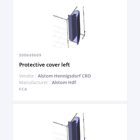
500649609
Protective cover left
Vendor :
Alstom Hennigsdorf CRO
Manufacturer :
Alstom Hdf
FCA