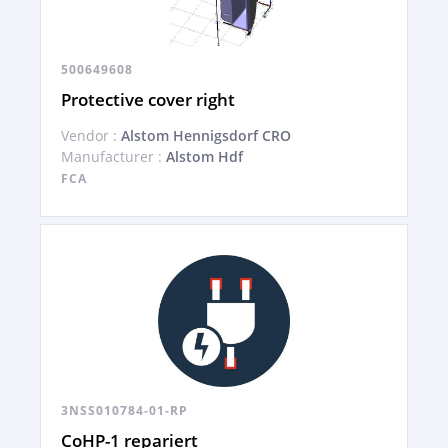
500649608
Protective cover right
Vendor :
Alstom Hennigsdorf CRO
Manufacturer :
Alstom Hdf
FCA
3NSS010784-01-RP
CoHP-1 repariert