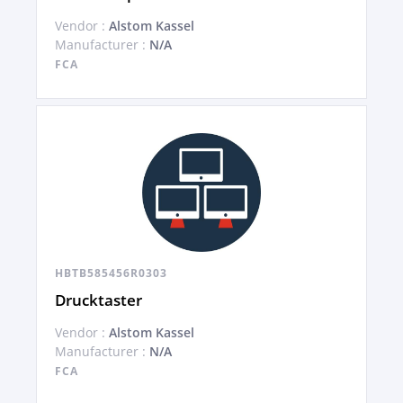
Vendor :
Alstom Kassel
Manufacturer :
N/A
FCA
HBTB585456R0303
Drucktaster
Vendor :
Alstom Kassel
Manufacturer :
N/A
FCA