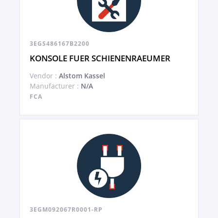
3EGS486167B2200
KONSOLE FUER SCHIENENRAEUMER
Vendor :
Alstom Kassel
Manufacturer :
N/A
FCA
3EGM092067R0001-RP