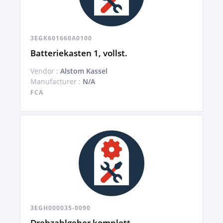
3EGK601660A0100
Batteriekasten 1, vollst.
Vendor :
Alstom Kassel
Manufacturer :
N/A
FCA
3EGH000035-0090
Drehzahlgeber komplett