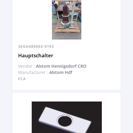
3EGH489002-0193
Hauptschalter
Vendor :
Alstom Hennigsdorf CRO
Manufacturer :
Alstom Hdf
FCA