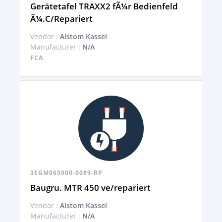
Gerätetafel TRAXX2 fÃ¼r Bedienfeld
Ã¼.C/Repariert
Vendor :
Alstom Kassel
Manufacturer :
N/A
FCA
3EGM065000-0089-RP
Baugru. MTR 450 ve/repariert
Vendor :
Alstom Kassel
Manufacturer :
N/A