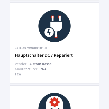
3EH-207998R0101-RP
Hauptschalter DC / Repariert
Vendor :
Alstom Kassel
Manufacturer :
N/A
FCA