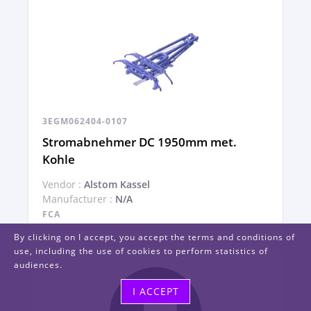
3EGM062404-0107
Stromabnehmer DC 1950mm met.
Kohle
Vendor :
Alstom Kassel
Manufacturer :
N/A
FCA
By clicking on I accept, you accept the terms and conditions of
use, including the use of cookies to perform statistics of
audiences.
I ACCEPT