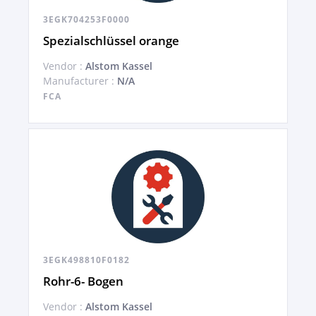
3EGK704253F0000
Spezialschlüssel orange
Vendor :
Alstom Kassel
Manufacturer :
N/A
FCA
3EGK498810F0182
Rohr-6- Bogen
Vendor :
Alstom Kassel