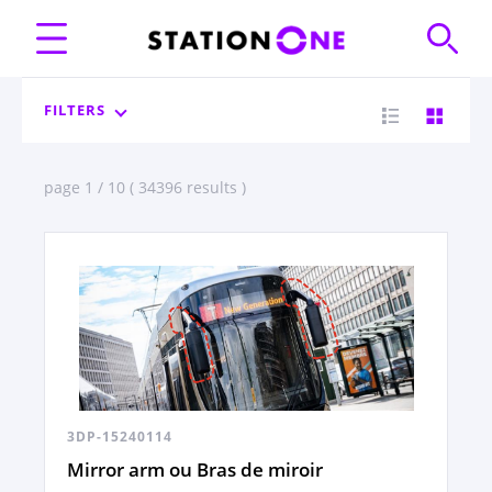
FILTERS
page 1 / 10 ( 34396 results )
3DP-15240114
Mirror arm ou Bras de miroir