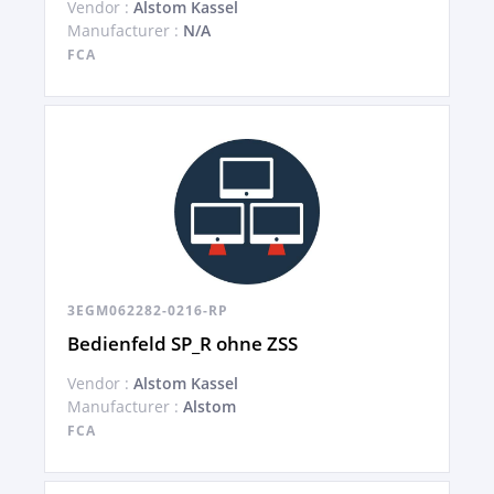
Vendor :
Alstom Kassel
Manufacturer :
N/A
FCA
3EGM062282-0216-RP
Bedienfeld SP_R ohne ZSS
Vendor :
Alstom Kassel
Manufacturer :
Alstom
FCA