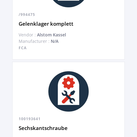
/994475
Gelenklager komplett
Vendor :
Alstom Kassel
Manufacturer :
N/A
FCA
100193641
Sechskantschraube