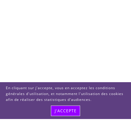
En cliquant sur j'accepte, vous en acceptez les conditions
générales d'utilisation, et notamment l'utilisation des cookies
afin de réaliser des statistiques d'audiences.
J'ACCEPTE