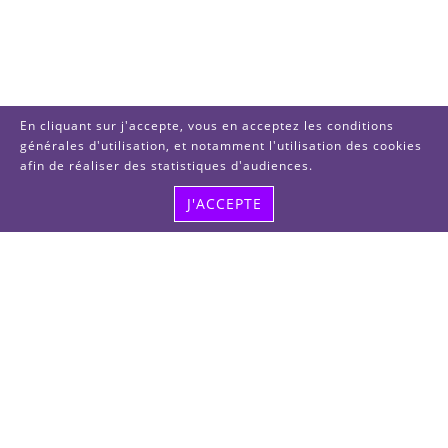
En cliquant sur j'accepte, vous en acceptez les conditions
générales d'utilisation, et notamment l'utilisation des cookies
afin de réaliser des statistiques d'audiences.
J'ACCEPTE