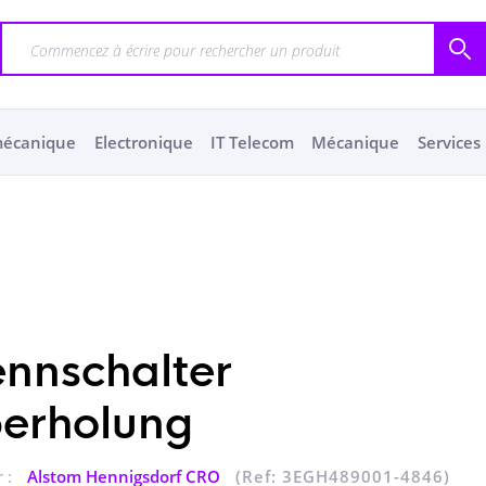
mécanique
Electronique
IT Telecom
Mécanique
Services
ennschalter
erholung
 :
Alstom Hennigsdorf CRO
(Ref: 3EGH489001-4846)