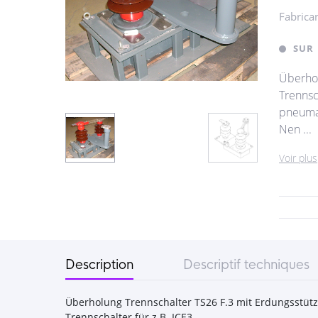
Fabrica
SUR
Überhol
Trennsc
pneuma
Nen ...
Voir plus
Description
Descriptif techniques
Überholung Trennschalter TS26 F.3 mit Erdungsstütz
Trennschalter für z.B. ICE3