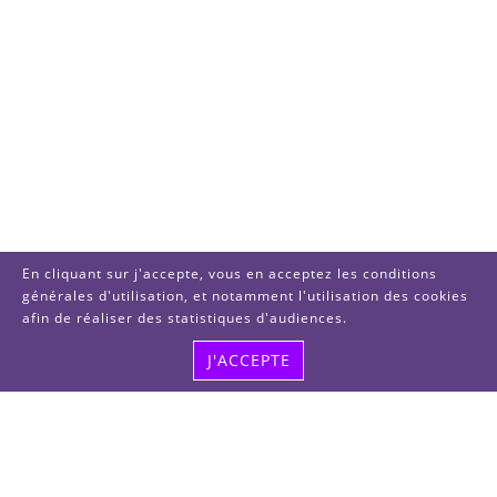
En cliquant sur j'accepte, vous en acceptez les conditions
générales d'utilisation, et notamment l'utilisation des cookies
afin de réaliser des statistiques d'audiences.
J'ACCEPTE