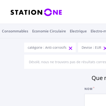
Consommables
Economie Circulaire
Electrique
Electro-
catégorie : Anti-corrosifs
Devise : EUR
Désolé, nous ne trouvons pas de résultats corre
Que r
NOM