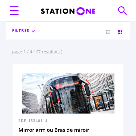
FILTRES
page 1 / 4 ( 67 résultats )
3DP-15240114
Mirror arm ou Bras de miroir