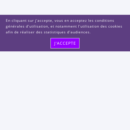
En cliquant sur j'accepte, vous en acceptez les conditions
générales d'utilisation, et notamment l'utilisation des cookies
afin de réaliser des statistiques d'audiences.
J'ACCEPTE
Visitez-nous
48, rue Albert Dhalenne
93400 Saint-Ouen-sur-Seine