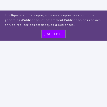
En cliquant sur j'accepte, vous en acceptez les conditions
générales d'utilisation, et notamment l'utilisation des cookies
afin de réaliser des statistiques d'audiences.
J'ACCEPTE
Visitez-nous
48, rue Albert Dhalenne
93400 Saint-Ouen-sur-Seine