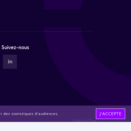
Suivez-nous
J'ACCEPTE
er des statistiques d'audiences.
StationOne