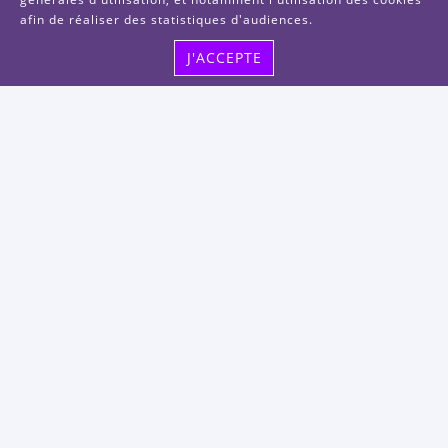
afin de réaliser des statistiques d'audiences.
J'ACCEPTE
Visitez-nous
48, rue Albert Dhalenne
93400 Saint-Ouen-sur-Seine
FRANCE