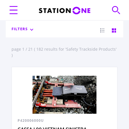
FILTERS
page 1 / 21 ( 182 results for 'Safety Trackside Products'
)
P420006000U