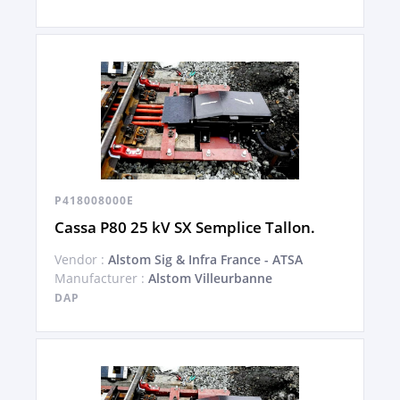
P418008000E
Cassa P80 25 kV SX Semplice Tallon.
Vendor :
Alstom Sig & Infra France - ATSA
Manufacturer :
Alstom Villeurbanne
DAP