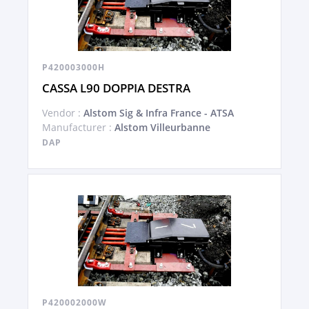
P420003000H
CASSA L90 DOPPIA DESTRA
Vendor :
Alstom Sig & Infra France - ATSA
Manufacturer :
Alstom Villeurbanne
DAP
P420002000W