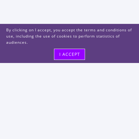
By clicking on I accept, you accept the terms and conditions of
use, including the use of cookies to perform statistics of
audiences.
I ACCEPT
Visit us
48, rue Albert Dhalenne