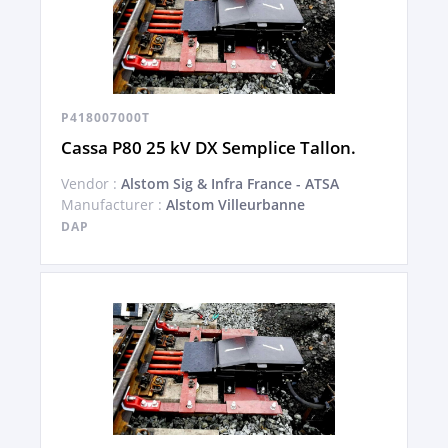
P418007000T
Cassa P80 25 kV DX Semplice Tallon.
Vendor :
Alstom Sig & Infra France - ATSA
Manufacturer :
Alstom Villeurbanne
DAP