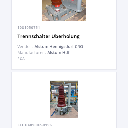
1081050751
Trennschalter Überholung
Vendor :
Alstom Hennigsdorf CRO
Manufacturer :
Alstom Hdf
FCA
3EGH489002-0196