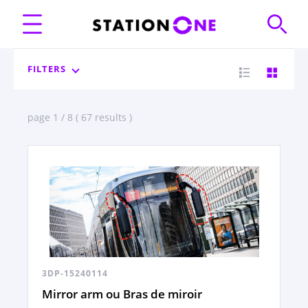
FILTERS
page 1 / 8 ( 67 results )
3DP-15240114
Mirror arm ou Bras de miroir