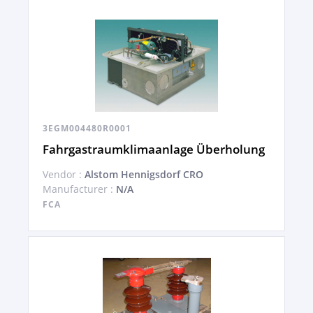
3EGM004480R0001
Fahrgastraumklimaanlage Überholung
Vendor :
Alstom Hennigsdorf CRO
Manufacturer :
N/A
FCA