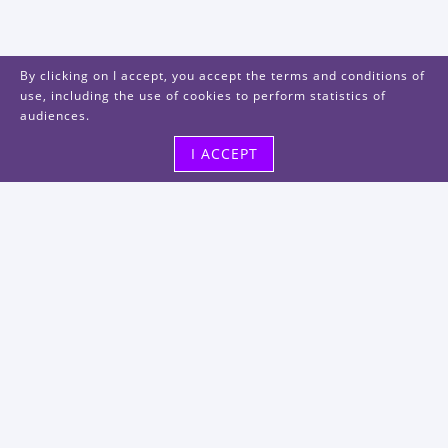
By clicking on I accept, you accept the terms and conditions of
use, including the use of cookies to perform statistics of
audiences.
I ACCEPT
Visit us
48, rue Albert Dhalenne
93400 Saint-Ouen-sur-Seine