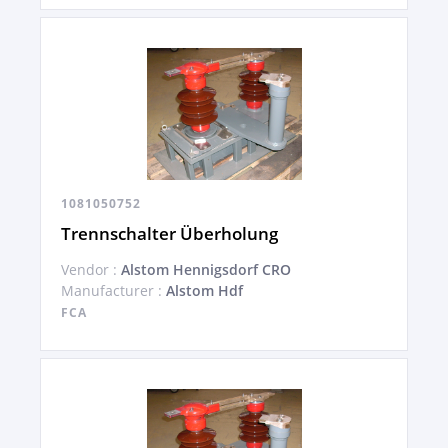
1081050752
Trennschalter Überholung
Vendor :
Alstom Hennigsdorf CRO
Manufacturer :
Alstom Hdf
FCA