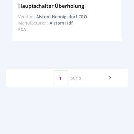
Hauptschalter Überholung
Vendor :
Alstom Hennigsdorf CRO
Manufacturer :
Alstom Hdf
FCA
sur 8
1