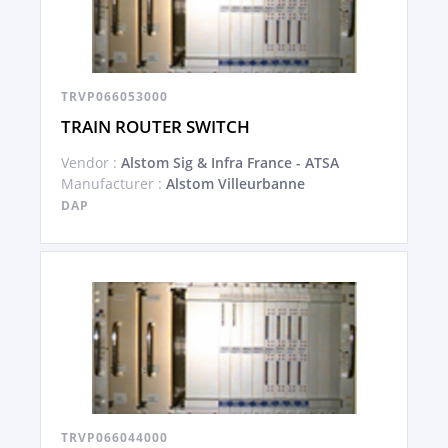
TRVP066053000
TRAIN ROUTER SWITCH
Vendor :
Alstom Sig & Infra France - ATSA
Manufacturer :
Alstom Villeurbanne
DAP
TRVP066044000