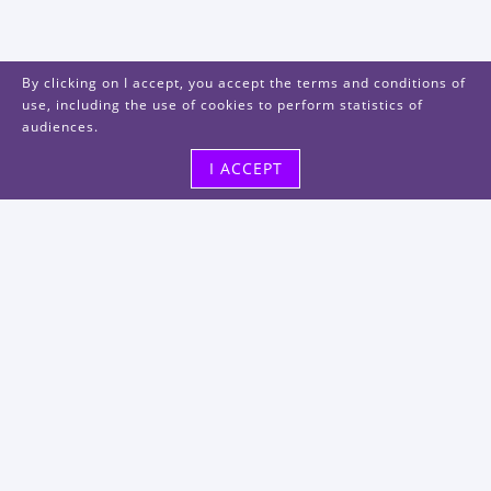
By clicking on I accept, you accept the terms and conditions of
use, including the use of cookies to perform statistics of
audiences.
I ACCEPT
Visit us
48, rue Albert Dhalenne
93400 Saint-Ouen-sur-Seine