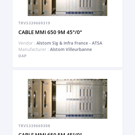
TRVS339669319
CABLE MMI 650 9M 45°/0°
Vendor :
Alstom Sig & Infra France - ATSA
Manufacturer :
Alstom Villeurbanne
DAP
TRVS339669308
CABLE MMI 650 5M 45°/0°