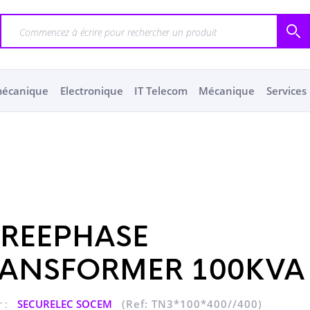
mécanique
Electronique
IT Telecom
Mécanique
Services
REEPHASE
RANSFORMER 100KVA
 :
SECURELEC SOCEM
(Ref: TN3*100*400//400)