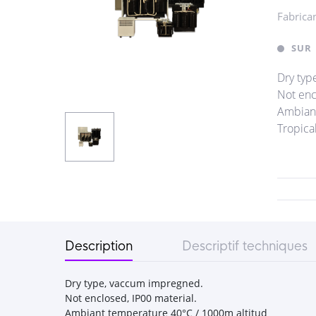
Fabrica
SUR
Dry typ
Not enc
Ambiant
Tropica
Description
Descriptif techniques
Dry type, vaccum impregned.
Not enclosed, IP00 material.
Ambiant temperature 40°C / 1000m altitud