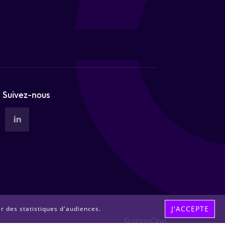
Suivez-nous
J'ACCEPTE
er des statistiques d'audiences.
StationOne