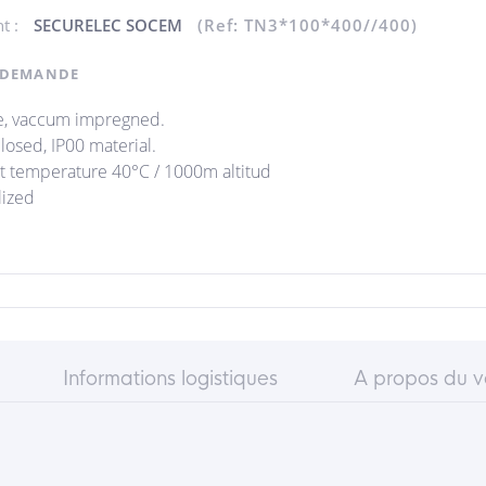
nt :
SECURELEC SOCEM
(Ref: TN3*100*400//400)
 DEMANDE
e, vaccum impregned.
losed, IP00 material.
 temperature 40°C / 1000m altitud
lized
Informations logistiques
A propos du 