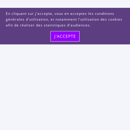
En cliquant sur j'accepte, vous en acceptez les conditions
générales d'utilisation, et notamment l'utilisation des cookies
afin de réaliser des statistiques d'audiences.
J'ACCEPTE
Visitez-nous
48, rue Albert Dhalenne
93400 Saint-Ouen-sur-Seine
FRANCE