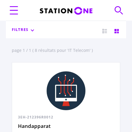
FILTRES
page 1 / 1 ( 8 résultats pour 'IT Telecom' )
3EH-212396R0012
Handapparat