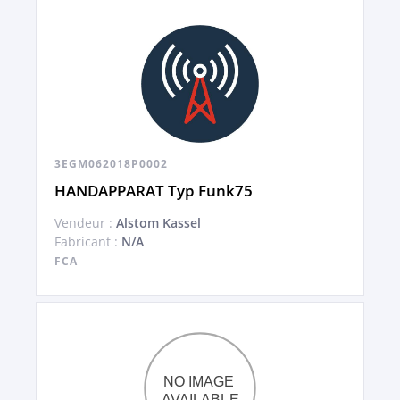
3EGM062018P0002
HANDAPPARAT Typ Funk75
Vendeur :
Alstom Kassel
Fabricant :
N/A
FCA