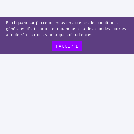
En cliquant sur j'accepte, vous en acceptez les conditions
générales d'utilisation, et notamment l'utilisation des cookies
afin de réaliser des statistiques d'audiences.
J'ACCEPTE
Visitez-nous
48, rue Albert Dhalenne
93400 Saint-Ouen-sur-Seine