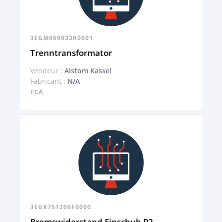
3EGM069033R0001
Trenntransformator
Vendeur :
Alstom Kassel
Fabricant :
N/A
FCA
3EGK751206F0000
Bremswiderstand Einschub P2