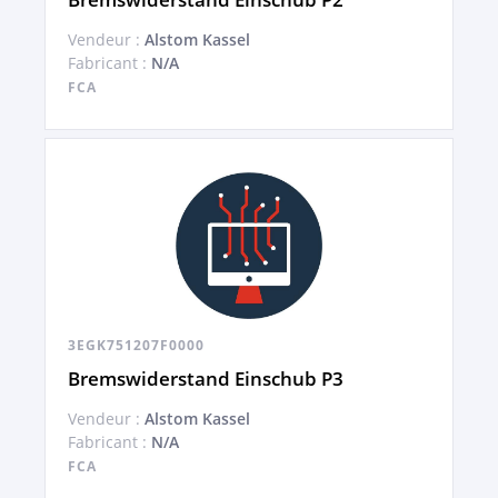
Vendeur :
Alstom Kassel
Fabricant :
N/A
FCA
3EGK751207F0000
Bremswiderstand Einschub P3
Vendeur :
Alstom Kassel
Fabricant :
N/A
FCA