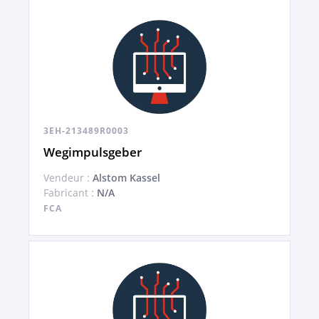
3EH-213489R0003
Wegimpulsgeber
Vendeur :
Alstom Kassel
Fabricant :
N/A
FCA