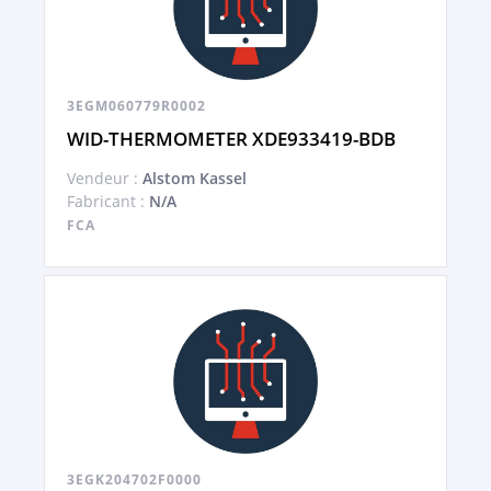
3EGM060779R0002
WID-THERMOMETER XDE933419-BDB
Vendeur :
Alstom Kassel
Fabricant :
N/A
FCA
3EGK204702F0000