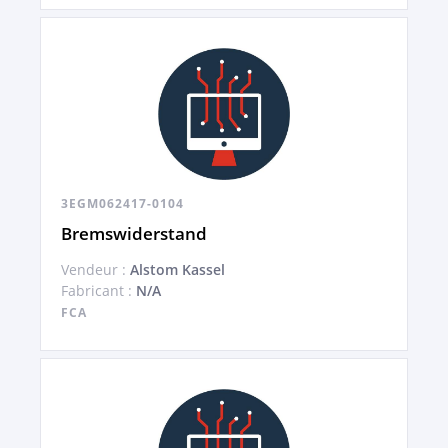
3EGM062417-0104
Bremswiderstand
Vendeur :
Alstom Kassel
Fabricant :
N/A
FCA