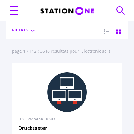
FILTRES
page 1 / 112 ( 3648 résultats pour 'Electronique' )
HBTB585456R0303
Drucktaster