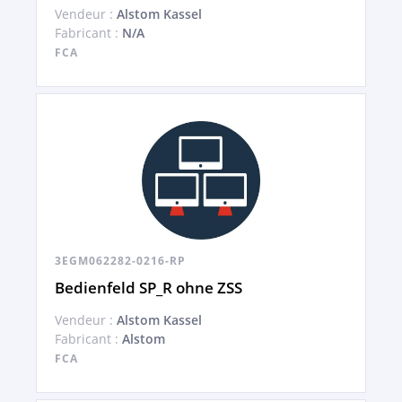
Vendeur :
Alstom Kassel
Fabricant :
N/A
FCA
3EGM062282-0216-RP
Bedienfeld SP_R ohne ZSS
Vendeur :
Alstom Kassel
Fabricant :
Alstom
FCA