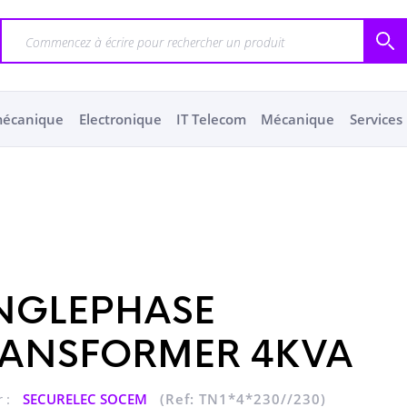
mécanique
Electronique
IT Telecom
Mécanique
Services
NGLEPHASE
RANSFORMER 4KVA
 :
SECURELEC SOCEM
(Ref: TN1*4*230//230)