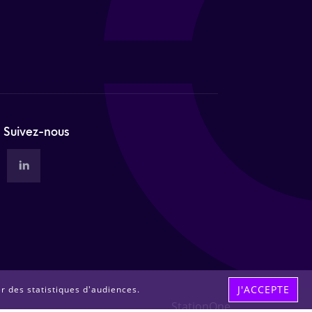
Suivez-nous
J'ACCEPTE
er des statistiques d'audiences.
StationOne