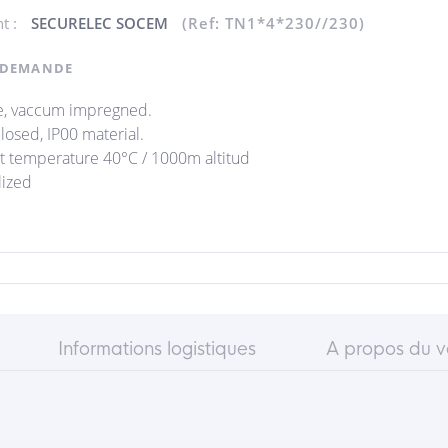
nt :
SECURELEC SOCEM
(Ref: TN1*4*230//230)
 DEMANDE
e, vaccum impregned.
losed, IP00 material.
 temperature 40°C / 1000m altitud
lized
Informations logistiques
A propos du 