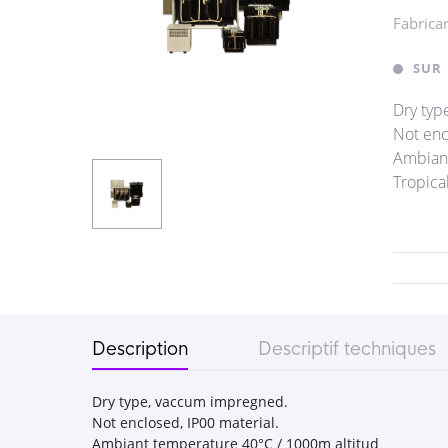
Fabrica
SUR
Dry typ
Not enc
Ambiant
Tropica
Description
Descriptif techniques
Dry type, vaccum impregned.
Not enclosed, IP00 material.
Ambiant temperature 40°C / 1000m altitud