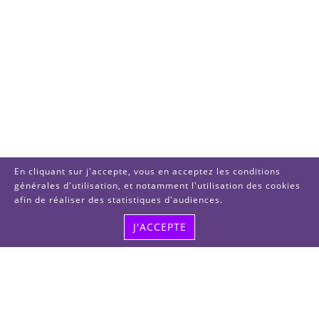
En cliquant sur j'accepte, vous en acceptez les conditions
générales d'utilisation, et notamment l'utilisation des cookies
afin de réaliser des statistiques d'audiences.
J'ACCEPTE