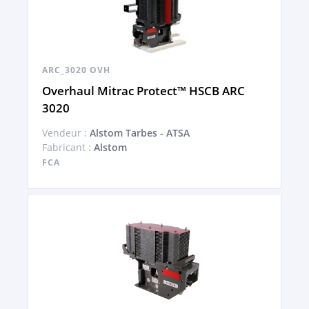
ARC_3020 OVH
Overhaul Mitrac Protect™ HSCB ARC
3020
Vendeur :
Alstom Tarbes - ATSA
Fabricant :
Alstom
FCA