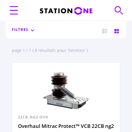
FILTRES
page 1 / 1 ( 8 résultats pour 'Services' )
22CB_NG2 OVH
Overhaul Mitrac Protect™ VCB 22CB ng2