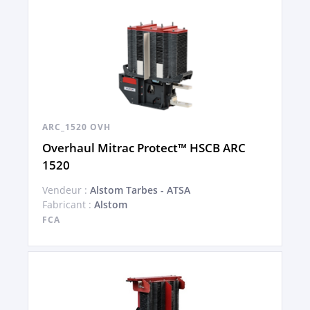
ARC_1520 OVH
Overhaul Mitrac Protect™ HSCB ARC
1520
Vendeur :
Alstom Tarbes - ATSA
Fabricant :
Alstom
FCA