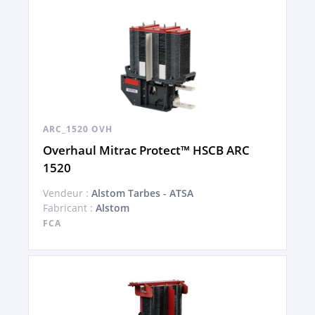
ARC_1520 OVH
Overhaul Mitrac Protect™ HSCB ARC
1520
Vendeur :
Alstom Tarbes - ATSA
Fabricant :
Alstom
FCA