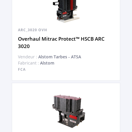
ARC_3020 OVH
Overhaul Mitrac Protect™ HSCB ARC
3020
Vendeur :
Alstom Tarbes - ATSA
Fabricant :
Alstom
FCA