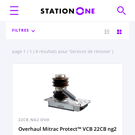
FILTRES
page 1 / 1 ( 8 résultats pour 'Services de révision' )
22CB_NG2 OVH
Overhaul Mitrac Protect™ VCB 22CB ng2