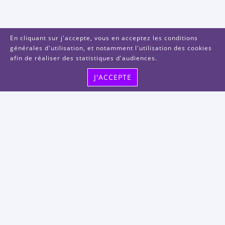
En cliquant sur j'accepte, vous en acceptez les conditions
générales d'utilisation, et notamment l'utilisation des cookies
afin de réaliser des statistiques d'audiences.
J'ACCEPTE
Visitez-nous
48, rue Albert Dhalenne
93400 Saint-Ouen-sur-Seine