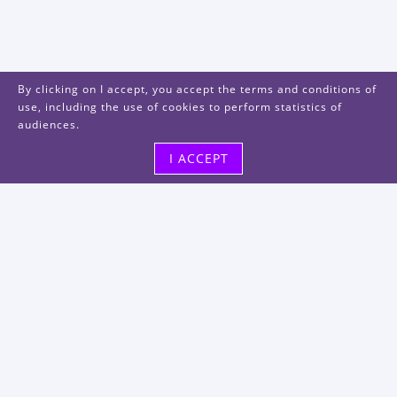
By clicking on I accept, you accept the terms and conditions of
use, including the use of cookies to perform statistics of
audiences.
I ACCEPT
Visit us
48, rue Albert Dhalenne