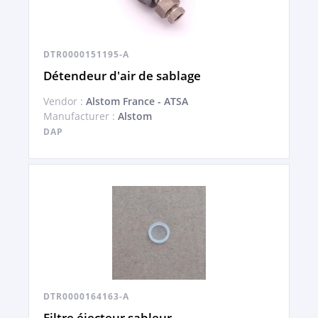
DTR0000151195-A
Détendeur d'air de sablage
Vendor :
Alstom France - ATSA
Manufacturer :
Alstom
DAP
DTR0000164163-A
Filtre éjecteur sableur