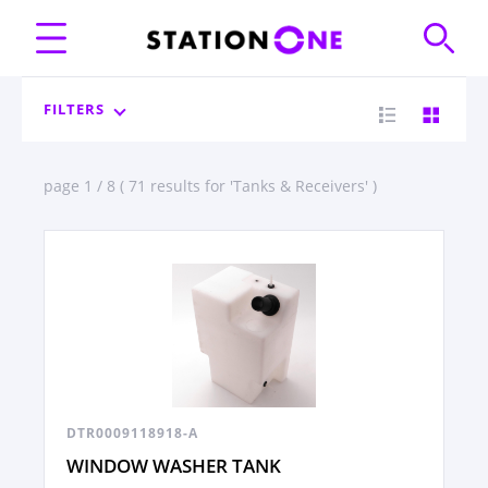
FILTERS
page 1 / 8 ( 71 results for 'Tanks & Receivers' )
DTR0009118918-A
WINDOW WASHER TANK