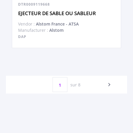
DTR0009119668
EJECTEUR DE SABLE OU SABLEUR
Vendor :
Alstom France - ATSA
Manufacturer :
Alstom
DAP
sur 8
1