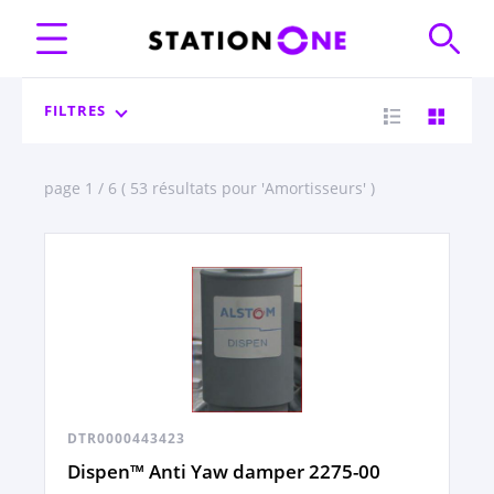
FILTRES
page 1 / 6 ( 53 résultats pour 'Amortisseurs' )
DTR0000443423
Dispen™ Anti Yaw damper 2275-00