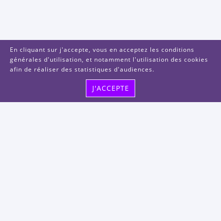
En cliquant sur j'accepte, vous en acceptez les conditions
générales d'utilisation, et notamment l'utilisation des cookies
afin de réaliser des statistiques d'audiences.
J'ACCEPTE
Visitez-nous
48, rue Albert Dhalenne